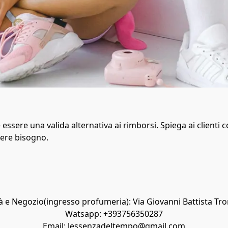
essere una valida alternativa ai rimborsi. Spiega ai clienti co
vere bisogno.
à e Negozio(ingresso profumeria): Via Giovanni Battista Trom
Watsapp: +393756350287

Email: lessenzadeltempo@gmail.com
